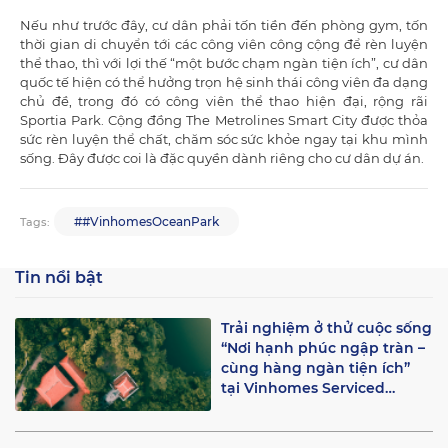
Nếu như trước đây, cư dân phải tốn tiền đến phòng gym, tốn
thời gian di chuyển tới các công viên công cộng để rèn luyện
thể thao, thì với lợi thế “một bước chạm ngàn tiện ích”, cư dân
quốc tế hiện có thể hưởng trọn hệ sinh thái công viên đa dạng
chủ đề, trong đó có công viên thể thao hiện đại, rộng rãi
Sportia Park. Cộng đồng The Metrolines Smart City được thỏa
sức rèn luyện thể chất, chăm sóc sức khỏe ngay tại khu mình
sống. Đây được coi là đặc quyền dành riêng cho cư dân dự án.
##VinhomesOceanPark
Tags:
Tin nổi bật
Trải nghiệm ở thử cuộc sống
“Nơi hạnh phúc ngập tràn –
cùng hàng ngàn tiện ích”
tại Vinhomes Serviced
Residences