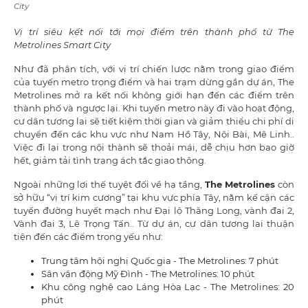
City
Vị trí siêu kết nối tới mọi điểm trên thành phố từ The
Metrolines Smart City
Như đã phân tích, với vị trí chiến lược nằm trong giao điểm
của tuyến metro trọng điểm và hai trạm dừng gần dự án, The
Metrolines mở ra kết nối không giới hạn đến các điểm trên
thành phố và ngược lại. Khi tuyến metro này đi vào hoạt động,
cư dân tương lai sẽ tiết kiệm thời gian và giảm thiểu chi phí di
chuyển đến các khu vực như Nam Hồ Tây, Nội Bài, Mê Linh..
Việc đi lại trong nội thành sẽ thoải mái, dễ chịu hơn bao giờ
hết, giảm tải tình trạng ách tắc giao thông.
Ngoài những lợi thế tuyệt đối về hạ tầng,
The Metrolines
còn
sở hữu “vị trí kim cương” tại khu vực phía Tây, nằm kế cận các
tuyến đường huyết mạch như Đại lộ Thăng Long, vành đai 2,
Vành đai 3, Lê Trọng Tấn.. Từ dự án, cư dân tương lai thuận
tiện đến các điểm trọng yếu như:
Trung tâm hội nghị Quốc gia - The Metrolines: 7 phút
Sân vận động Mỹ Đình - The Metrolines: 10 phút
Khu công nghệ cao Láng Hòa Lạc - The Metrolines: 20
phút