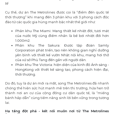
tế
Cụ thể, dự án The Metrolines được coi là “điểm đến quốc tế
thời thượng” khi mang đến 3 phân khu với 3 phong cách độc
đáo từ các quốc gia hùng mạnh bậc nhất thế giới như:
Phân khu The Miami: Mang thiết kế nhiệt đới, tươi mát
của nước Mỹ cùng điểm nhấn là bể bơi nhiệt đới hơn
1.000m2.
Phân khu The Sakura: Được tập đoàn Samty
Corporation phát triển, tạo nên không gian nghỉ dưỡng
yên bình với thiết kế vườn Nhật nội khu, mang hơi thở
của xứ sở Phù Tang đến gần với người dân.
Phân khu The Victoria: hiện diện của kinh đô Ánh sáng -
HongKong với thiết kế sáng tạo, phong cách hiện đại,
thời thượng.
Do đó, tuy là dự án mới ra mắt, song The Metrolines đã nhanh
chóng thể hiện sức hút mạnh mẽ trên thị trường, hứa hẹn trở
thành nơi an cư của cộng đồng cư dân quốc tế, là “miếng
bánh hấp dẫn” cùng tiềm năng sinh lời bền vững trong tương
lai.
Hạ tầng đột phá - kết nối muôn nơi từ The Metrolines