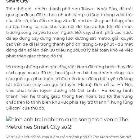
Smart City
Trên thế giới, nhiều thành phố như Tokyo - Nhật Bản, đã trải
qua giai đoạn đô thị hóa nhanh cùng sự tăng trưởng vượt trội
của dân số, dẫn đến những vấn đề như ùn tắc giao thông, dân
cư tập trung tại các khu vực nội đô, tạo áp lực lớn đến môi
trường sống và yếu tố con người. Bởi vậy, chính phủ các nước
đã áp dụng xây dựng mạng lưới đường sắt metro, giải quyết
các vấn đề đi lại trong thành phố chỉ trong 5-10 phút - dù mật
động dân số lên đến 30 triệu người, xử lý bài toán khó về việc
phát triển giao thông đô thị.
Và trong những năm gần đây, Việt Nam đã từng bước thay đổi
cách quy hoạch đô thị, học tập theo bài học thành công của
các quốc gia phát triển, từ đó triển khai đồng bộ tuyến đường
sắt trên cao (hay còn gọi là tuyến Metro). Đơn cử tại Hà Nội,
việc phát triển tuyến đường sắt Cát Linh - Hà Đông hình
thành nên hệ thống giao thông liên hoàn, tạo lợi thế vững
chắc trên lộ trình biến khu vực phía Tây trở thành “Thung lũng
Silicon” của thủ đô.
Vị trí siêu kết nối tới mọi điểm trên thành phố từ The Metrolines Smart