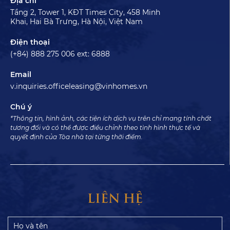
Địa chỉ
Tầng 2, Tower 1, KĐT Times City, 458 Minh
Khai, Hai Bà Trưng, Hà Nội, Việt Nam
Điện thoại
(+84) 888 275 006 ext: 6888
Email
v.inquiries.officeleasing@vinhomes.vn
Chú ý
*Thông tin, hình ảnh, các tiện ích dịch vụ trên chỉ mang tính chất
tương đối và có thể được điều chỉnh theo tình hình thực tế và
quyết định của Tòa nhà tại từng thời điểm.
LIÊN HỆ
Họ