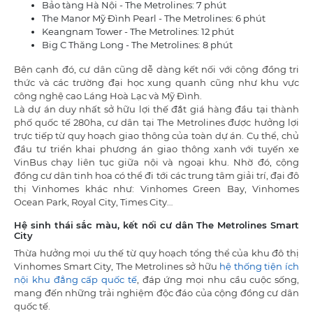
Bảo tàng Hà Nội - The Metrolines: 7 phút
The Manor Mỹ Đình Pearl - The Metrolines: 6 phút
Keangnam Tower - The Metrolines: 12 phút
Big C Thăng Long - The Metrolines: 8 phút
Bên cạnh đó, cư dân cũng dễ dàng kết nối với cộng đồng tri
thức và các trường đại học xung quanh cũng như khu vực
công nghệ cao Láng Hoà Lạc và Mỹ Đình.
Là dự án duy nhất sở hữu lợi thế đắt giá hàng đầu tại thành
phố quốc tế 280ha, cư dân tại The Metrolines được hưởng lợi
trực tiếp từ quy hoạch giao thông của toàn dự án. Cụ thể, chủ
đầu tư triển khai phương án giao thông xanh với tuyến xe
VinBus chạy liên tục giữa nội và ngoại khu. Nhờ đó, cộng
đồng cư dân tinh hoa có thể đi tới các trung tâm giải trí, đại đô
thị Vinhomes khác như: Vinhomes Green Bay, Vinhomes
Ocean Park, Royal City, Times City…
Hệ sinh thái sắc màu, kết nối cư dân The Metrolines Smart
City
Thừa hưởng mọi ưu thế từ quy hoạch tổng thể của khu đô thị
Vinhomes Smart City, The Metrolines sở hữu
hệ thống tiện ích
nội khu đẳng cấp quốc tế
, đáp ứng mọi nhu cầu cuộc sống,
mang đến những trải nghiệm độc đáo của cộng đồng cư dân
quốc tế.