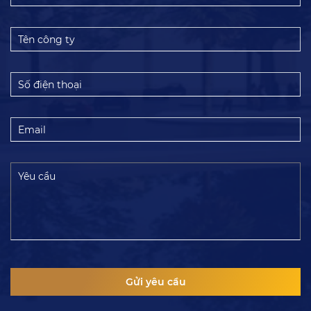
và
tên
Tên
công
ty
Số
điện
thoại
Email
Yêu
cầu