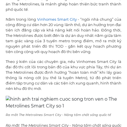
án The Metrolines, là mảnh ghép hoàn thiện bức tranh thành
phố quốc tế.
Nằm trong lòng
Vinhomes Smart City
- “ngôi nhà chung” của
cộng đồng cư dân hơn 20 vùng lãnh thổ, dự án hưởng trọn đại
tiện ích đẳng cấp và khả năng kết nối hoàn hảo. Đồng thời,
The Metrolines được biết đến là dự án duy nhất nằm giữa tâm
tam giác vàng của 3 tuyến metro trọng điểm, mở ra một kỷ
nguyên phát triển đô thị TOD - gắn kết quy hoạch phương
tiện công cộng với quy hoạch đô thị bền vững.
Theo ý kiến của các chuyên gia, nếu Vinhomes Smart City là
đại đô thị cốt lõi trong bản đồ của khu vực phía Tây, thì dự án
The Metrolines được định hướng “hoàn toàn mới” khi lấy giao
thông là nòng cốt (cụ thể là tuyến Metro), từ đó phát triển
điểm tập trung cư dân và các tiện ích xung quanh, hình thành
nên khu đô thị mới.
Ra mắt The Metrolines Smart City - Nâng tầm chất sống quốc tế
Ra mắt The Metrolines Smart City - Nâng tầm chất sống quốc