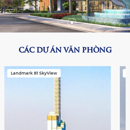
CÁC DỰ ÁN VĂN PHÒNG
Landmark 81 SkyView
V