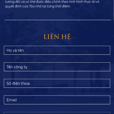
tương đối và có thể được điều chỉnh theo tình hình thực tế và
quyết định của Tòa nhà tại từng thời điểm.
LIÊN HỆ
Họ
và
tên
Tên
công
ty
Số
điện
thoại
Email