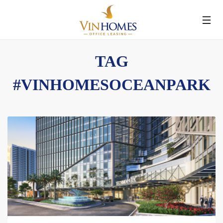
Nhảy
đến
nội
dung
TAG
#VINHOMESOCEANPARK