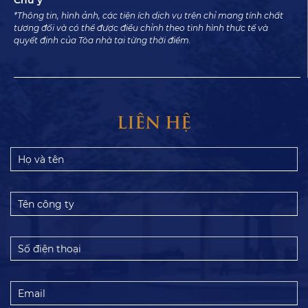
Chú ý
*Thông tin, hình ảnh, các tiện ích dịch vụ trên chỉ mang tính chất
tương đối và có thể được điều chỉnh theo tình hình thực tế và
quyết định của Tòa nhà tại từng thời điểm.
LIÊN HỆ
Họ
và
tên
Tên
công
ty
Số
điện
thoại
Email