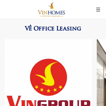
Nhảy
đến
nội
dung
Về Office Leasing