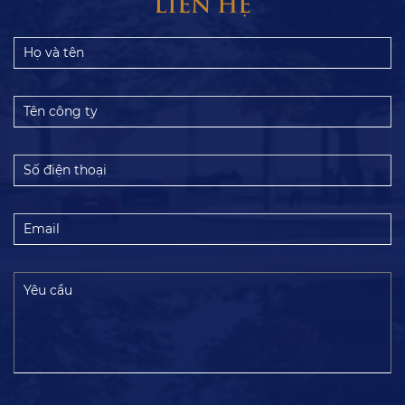
LIÊN HỆ
Họ
và
tên
Tên
công
ty
Số
điện
thoại
Email
Yêu
cầu