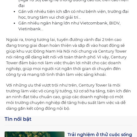
đại
Gần với nhiều tiện ích sẵn có như bệnh viện, trường đại
học, trung tâm vui chơi giải trí…
Gần nhiều ngân hàng lớn như Vietcombank, BIDV,
Vietinbank…
Ngoài ra, trong tương lai, tuyến đường vành đai 2 trên cao
đang trong giai đoạn hoàn thiện và sắp đi vào hoạt động sẽ
giúp khu vực Đông Nam Hà Nội nói chung và Century Tower
nói riêng dễ dàng kết nối với toàn thành phố. Vì vậy, Century
Tower đảm bảo nơi làm việc thuận lợi nhất cho các doanh
nghiệp, giúp mọi người rút ngắn thời gian di chuyển đến
công ty và mang tới tinh thần làm việc sảng khoái.
Với những ưu thế vượt trội như trên, Century Tower là môi
trường làm việc vô cùng lý tưởng, từ cơ sở hạ tầng, tiện ích đến
an ninh đạt tiêu chuẩn cao, giúp các doanh nghiệp có một
môi trường chuyên nghiệp để tăng hiệu suất làm việc và dễ
dàng gắn kết cộng đồng nội bộ.
Tin nổi bật
Trải nghiệm ở thử cuộc sống