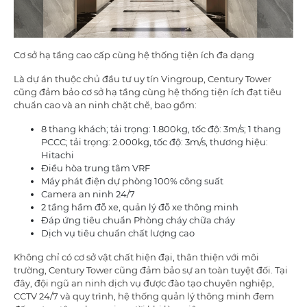
Cơ sở hạ tầng cao cấp cùng hệ thống tiện ích đa dạng
Là dự án thuộc chủ đầu tư uy tín Vingroup, Century Tower
cũng đảm bảo cơ sở hạ tầng cùng hệ thống tiện ích đạt tiêu
chuẩn cao và an ninh chặt chẽ, bao gồm:
8 thang khách; tải trọng: 1.800kg, tốc độ: 3m/s; 1 thang
PCCC; tải trọng: 2.000kg, tốc độ: 3m/s, thương hiệu:
Hitachi
Điều hòa trung tâm VRF
Máy phát điện dự phòng 100% công suất
Camera an ninh 24/7
2 tầng hầm đỗ xe, quản lý đỗ xe thông minh
Đáp ứng tiêu chuẩn Phòng cháy chữa cháy
Dịch vụ tiêu chuẩn chất lượng cao
Không chỉ có cơ sở vật chất hiện đại, thân thiện với môi
trường, Century Tower cũng đảm bảo sự an toàn tuyệt đối. Tại
đây, đội ngũ an ninh dịch vụ được đào tạo chuyên nghiệp,
CCTV 24/7 và quy trình, hệ thống quản lý thông minh đem