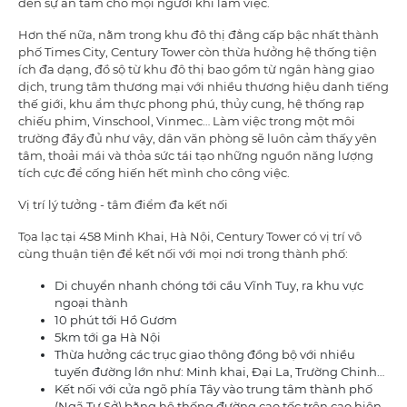
đến sự an tâm cho mọi người khi làm việc.
Hơn thế nữa, nằm trong khu đô thị đẳng cấp bậc nhất thành
phố Times City, Century Tower còn thừa hưởng hệ thống tiện
ích đa dạng, đồ sộ từ khu đô thị bao gồm từ ngân hàng giao
dịch, trung tâm thương mại với nhiều thương hiệu danh tiếng
thế giới, khu ẩm thực phong phú, thủy cung, hệ thống rạp
chiếu phim, Vinschool, Vinmec… Làm việc trong một môi
trường đầy đủ như vậy, dân văn phòng sẽ luôn cảm thấy yên
tâm, thoải mái và thỏa sức tái tạo những nguồn năng lượng
tích cực để cống hiến hết mình cho công việc.
Vị trí lý tưởng - tâm điểm đa kết nối
Tọa lạc tại 458 Minh Khai, Hà Nội, Century Tower có vị trí vô
cùng thuận tiện để kết nối với mọi nơi trong thành phố:
Di chuyển nhanh chóng tới cầu Vĩnh Tuy, ra khu vực
ngoại thành
10 phút tới Hồ Gươm
5km tới ga Hà Nội
Thừa hưởng các trục giao thông đồng bộ với nhiều
tuyến đường lớn như: Minh khai, Đại La, Trường Chinh…
Kết nối với cửa ngõ phía Tây vào trung tâm thành phố
(Ngã Tư Sở) bằng hệ thống đường cao tốc trên cao hiện